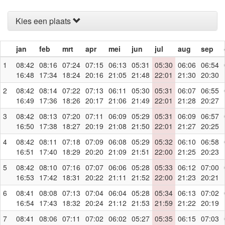
Kies een plaats
jan
feb
mrt
apr
mei
jun
jul
aug
sep
1
08:42
08:16
07:24
07:15
06:13
05:31
05:30
06:06
06:54
16:48
17:34
18:24
20:16
21:05
21:48
22:01
21:30
20:30
2
08:42
08:14
07:22
07:13
06:11
05:30
05:31
06:07
06:55
16:49
17:36
18:26
20:17
21:06
21:49
22:01
21:28
20:27
3
08:42
08:13
07:20
07:11
06:09
05:29
05:31
06:09
06:57
16:50
17:38
18:27
20:19
21:08
21:50
22:01
21:27
20:25
4
08:42
08:11
07:18
07:09
06:08
05:29
05:32
06:10
06:58
16:51
17:40
18:29
20:20
21:09
21:51
22:00
21:25
20:23
5
08:42
08:10
07:16
07:07
06:06
05:28
05:33
06:12
07:00
16:53
17:42
18:31
20:22
21:11
21:52
22:00
21:23
20:21
6
08:41
08:08
07:13
07:04
06:04
05:28
05:34
06:13
07:02
16:54
17:43
18:32
20:24
21:12
21:53
21:59
21:22
20:19
7
08:41
08:06
07:11
07:02
06:02
05:27
05:35
06:15
07:03