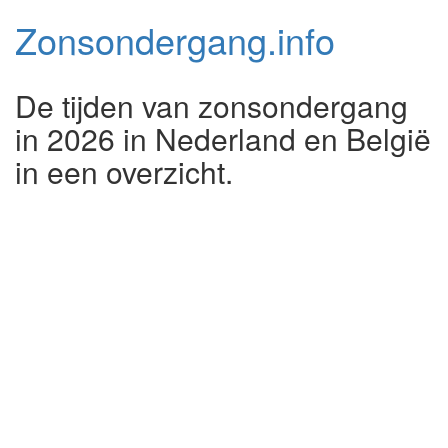
Zonsondergang.
info
De tijden van zonsondergang
in 2026 in Nederland en België
in een overzicht.