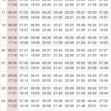
17:09
18:04
18:53
20:45
21:33
22:06
21:57
21:08
20:00
17
08:40
07:53
06:53
06:43
05:48
05:25
05:47
06:33
07:22
17:11
18:05
18:54
20:46
21:35
22:07
21:56
21:06
19:57
18
08:39
07:51
06:50
06:41
05:47
05:25
05:48
06:34
07:23
17:12
18:07
18:56
20:48
21:36
22:07
21:55
21:04
19:55
19
08:38
07:49
06:48
06:39
05:46
05:26
05:49
06:36
07:25
17:14
18:09
18:58
20:50
21:38
22:08
21:54
21:02
19:53
20
08:37
07:47
06:46
06:37
05:44
05:26
05:50
06:37
07:27
17:16
18:11
18:59
20:51
21:39
22:08
21:53
21:00
19:51
21
08:36
07:45
06:44
06:35
05:43
05:26
05:52
06:39
07:28
17:17
18:13
19:01
20:53
21:41
22:08
21:52
20:58
19:48
22
08:35
07:43
06:41
06:33
05:42
05:26
05:53
06:40
07:30
17:19
18:14
19:03
20:55
21:42
22:08
21:50
20:56
19:46
23
08:33
07:41
06:39
06:31
05:41
05:26
05:54
06:42
07:31
17:21
18:16
19:05
20:56
21:43
22:08
21:49
20:54
19:44
24
08:32
07:39
06:37
06:29
05:39
05:27
05:56
06:44
07:33
17:22
18:18
19:06
20:58
21:45
22:08
21:48
20:51
19:41