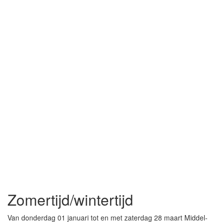
Zomertijd/wintertijd
Van donderdag 01 januari tot en met zaterdag 28 maart Middel-