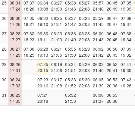
25
08:31
07:37
06:34
06:27
05:38
05:27
05:57
06:45
07:35
17:24
18:20
19:08
21:00
21:46
22:08
21:46
20:49
19:39
26
08:30
07:35
06:32
06:25
05:37
05:28
05:59
06:47
07:36
17:26
18:21
19:10
21:01
21:47
22:08
21:45
20:47
19:37
27
08:28
07:32
06:30
06:23
05:36
05:28
06:00
06:48
07:38
17:27
18:23
19:11
21:03
21:49
22:08
21:43
20:45
19:34
28
08:27
07:30
06:28
06:21
05:35
05:29
06:02
06:50
07:39
17:29
18:25
19:13
21:05
21:50
22:08
21:42
20:43
19:32
29
08:26
07:25
06:19
05:34
05:29
06:03
06:52
07:41
17:31
20:15
21:06
21:51
22:08
21:40
20:41
19:30
30
08:24
07:23
06:17
05:33
05:30
06:05
06:53
07:43
17:33
20:16
21:08
21:52
22:08
21:39
20:38
19:28
31
08:23
07:21
05:32
06:06
06:55
17:35
20:18
21:53
21:37
20:36