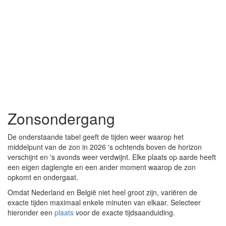
Zonsondergang
De onderstaande tabel geeft de tijden weer waarop het
middelpunt van de zon in 2026 's ochtends boven de horizon
verschijnt en 's avonds weer verdwijnt. Elke plaats op aarde heeft
een eigen daglengte en een ander moment waarop de zon
opkomt en ondergaat.
Omdat Nederland en België niet heel groot zijn, variëren de
exacte tijden maximaal enkele minuten van elkaar. Selecteer
hieronder een
plaats
voor de exacte tijdsaanduiding.