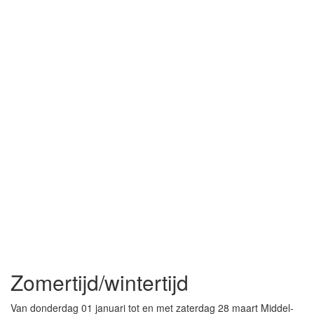
Zomertijd/wintertijd
Van donderdag 01 januari tot en met zaterdag 28 maart Middel-