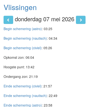
Vlissingen
donderdag 07 mei 2026
Begin schemering (astro)
:
03:25
Begin schemering (nautisch)
:
04:34
Begin schemering (civiel)
:
05:26
Opkomst zon:
06:04
Hoogste punt:
13:42
Ondergang zon:
21:19
Einde schemering (civiel)
:
21:57
Einde schemering (nautisch)
:
22:49
Einde schemering (astro)
:
23:58