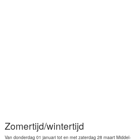
Zomertijd/wintertijd
Van donderdag 01 januari tot en met zaterdag 28 maart Middel-