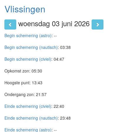
Vlissingen
woensdag 03 juni 2026
Begin schemering (astro)
:
--
Begin schemering (nautisch)
:
03:38
Begin schemering (civiel)
:
04:47
Opkomst zon:
05:30
Hoogste punt:
13:43
Ondergang zon:
21:57
Einde schemering (civiel)
:
22:40
Einde schemering (nautisch)
:
23:48
Einde schemering (astro)
:
--