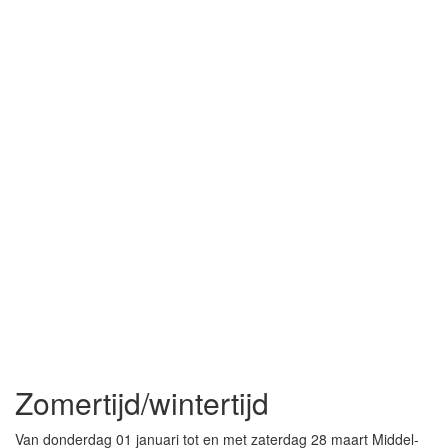
Zomertijd/wintertijd
Van donderdag 01 januari tot en met zaterdag 28 maart Middel-