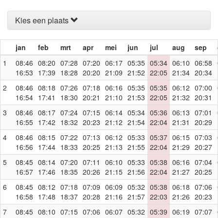
Kies een plaats
jan
feb
mrt
apr
mei
jun
jul
aug
sep
1
08:46
08:20
07:28
07:20
06:17
05:35
05:34
06:10
06:58
16:53
17:39
18:28
20:20
21:09
21:52
22:05
21:34
20:34
2
08:46
08:18
07:26
07:18
06:16
05:35
05:35
06:12
07:00
16:54
17:41
18:30
20:21
21:10
21:53
22:05
21:32
20:31
3
08:46
08:17
07:24
07:15
06:14
05:34
05:36
06:13
07:01
16:55
17:42
18:32
20:23
21:12
21:54
22:04
21:31
20:29
4
08:46
08:15
07:22
07:13
06:12
05:33
05:37
06:15
07:03
16:56
17:44
18:33
20:25
21:13
21:55
22:04
21:29
20:27
5
08:45
08:14
07:20
07:11
06:10
05:33
05:38
06:16
07:04
16:57
17:46
18:35
20:26
21:15
21:56
22:04
21:27
20:25
6
08:45
08:12
07:18
07:09
06:09
05:32
05:38
06:18
07:06
16:58
17:48
18:37
20:28
21:16
21:57
22:03
21:26
20:23
7
08:45
08:10
07:15
07:06
06:07
05:32
05:39
06:19
07:07