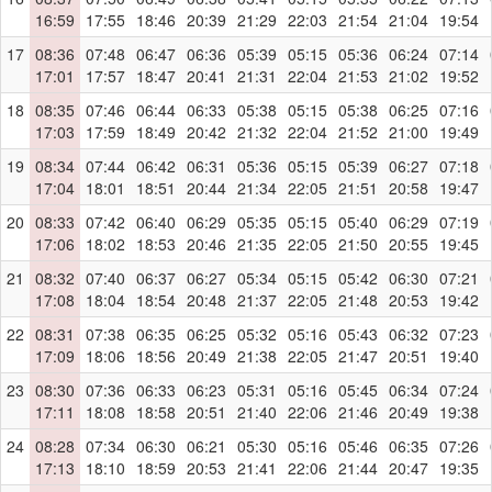
16:59
17:55
18:46
20:39
21:29
22:03
21:54
21:04
19:54
17
08:36
07:48
06:47
06:36
05:39
05:15
05:36
06:24
07:14
17:01
17:57
18:47
20:41
21:31
22:04
21:53
21:02
19:52
18
08:35
07:46
06:44
06:33
05:38
05:15
05:38
06:25
07:16
17:03
17:59
18:49
20:42
21:32
22:04
21:52
21:00
19:49
19
08:34
07:44
06:42
06:31
05:36
05:15
05:39
06:27
07:18
17:04
18:01
18:51
20:44
21:34
22:05
21:51
20:58
19:47
20
08:33
07:42
06:40
06:29
05:35
05:15
05:40
06:29
07:19
17:06
18:02
18:53
20:46
21:35
22:05
21:50
20:55
19:45
21
08:32
07:40
06:37
06:27
05:34
05:15
05:42
06:30
07:21
17:08
18:04
18:54
20:48
21:37
22:05
21:48
20:53
19:42
22
08:31
07:38
06:35
06:25
05:32
05:16
05:43
06:32
07:23
17:09
18:06
18:56
20:49
21:38
22:05
21:47
20:51
19:40
23
08:30
07:36
06:33
06:23
05:31
05:16
05:45
06:34
07:24
17:11
18:08
18:58
20:51
21:40
22:06
21:46
20:49
19:38
24
08:28
07:34
06:30
06:21
05:30
05:16
05:46
06:35
07:26
17:13
18:10
18:59
20:53
21:41
22:06
21:44
20:47
19:35