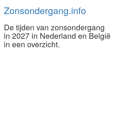
Zonsondergang.
info
De tijden van zonsondergang
in 2027 in Nederland en België
in een overzicht.