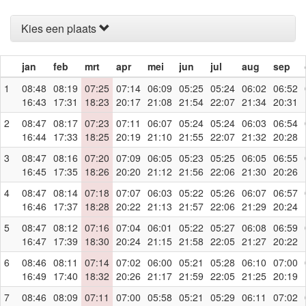
Kies een plaats
jan
feb
mrt
apr
mei
jun
jul
aug
sep
1
08:48
08:19
07:25
07:14
06:09
05:25
05:24
06:02
06:52
16:43
17:31
18:23
20:17
21:08
21:54
22:07
21:34
20:31
2
08:47
08:17
07:23
07:11
06:07
05:24
05:24
06:03
06:54
16:44
17:33
18:25
20:19
21:10
21:55
22:07
21:32
20:28
3
08:47
08:16
07:20
07:09
06:05
05:23
05:25
06:05
06:55
16:45
17:35
18:26
20:20
21:12
21:56
22:06
21:30
20:26
4
08:47
08:14
07:18
07:07
06:03
05:22
05:26
06:07
06:57
16:46
17:37
18:28
20:22
21:13
21:57
22:06
21:29
20:24
5
08:47
08:12
07:16
07:04
06:01
05:22
05:27
06:08
06:59
16:47
17:39
18:30
20:24
21:15
21:58
22:05
21:27
20:22
6
08:46
08:11
07:14
07:02
06:00
05:21
05:28
06:10
07:00
16:49
17:40
18:32
20:26
21:17
21:59
22:05
21:25
20:19
7
08:46
08:09
07:11
07:00
05:58
05:21
05:29
06:11
07:02