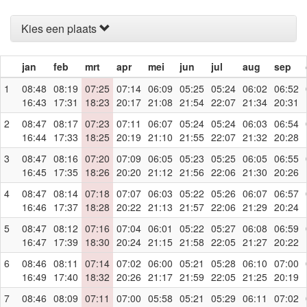
Kies een plaats
jan
feb
mrt
apr
mei
jun
jul
aug
sep
1
08:48
08:19
07:25
07:14
06:09
05:25
05:24
06:02
06:52
16:43
17:31
18:23
20:17
21:08
21:54
22:07
21:34
20:31
2
08:47
08:17
07:23
07:11
06:07
05:24
05:24
06:03
06:54
16:44
17:33
18:25
20:19
21:10
21:55
22:07
21:32
20:28
3
08:47
08:16
07:20
07:09
06:05
05:23
05:25
06:05
06:55
16:45
17:35
18:26
20:20
21:12
21:56
22:06
21:30
20:26
4
08:47
08:14
07:18
07:07
06:03
05:22
05:26
06:07
06:57
16:46
17:37
18:28
20:22
21:13
21:57
22:06
21:29
20:24
5
08:47
08:12
07:16
07:04
06:01
05:22
05:27
06:08
06:59
16:47
17:39
18:30
20:24
21:15
21:58
22:05
21:27
20:22
6
08:46
08:11
07:14
07:02
06:00
05:21
05:28
06:10
07:00
16:49
17:40
18:32
20:26
21:17
21:59
22:05
21:25
20:19
7
08:46
08:09
07:11
07:00
05:58
05:21
05:29
06:11
07:02