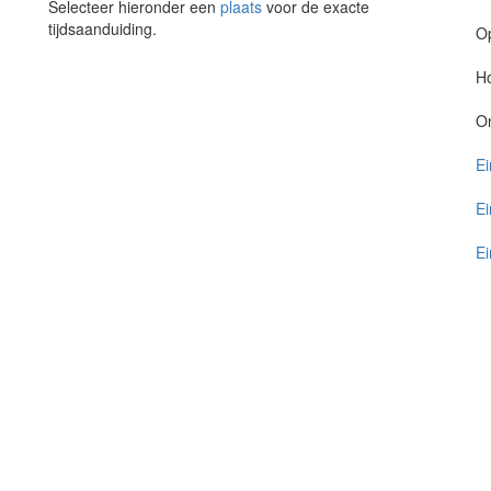
Selecteer hieronder een
plaats
voor de exacte
tijdsaanduiding.
O
Ho
O
Ei
Ei
Ei