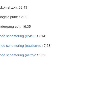
pkomst zon:
08:43
ogste punt:
12:39
ndergang zon:
16:35
nde schemering (civiel)
:
17:14
nde schemering (nautisch)
:
17:58
nde schemering (astro)
:
18:39