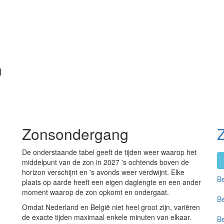
n
Zonsondergang
De onderstaande tabel geeft de tijden weer waarop het
middelpunt van de zon in 2027 's ochtends boven de
horizon verschijnt en 's avonds weer verdwijnt. Elke
Be
plaats op aarde heeft een eigen daglengte en een ander
moment waarop de zon opkomt en ondergaat.
Be
Omdat Nederland en België niet heel groot zijn, variëren
de exacte tijden maximaal enkele minuten van elkaar.
Be