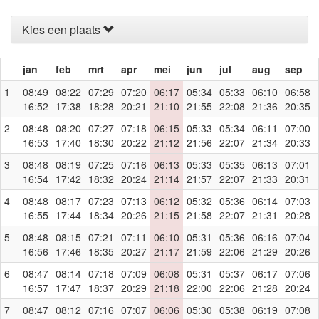
Kies een plaats
jan
feb
mrt
apr
mei
jun
jul
aug
sep
1
08:49
08:22
07:29
07:20
06:17
05:34
05:33
06:10
06:58
16:52
17:38
18:28
20:21
21:10
21:55
22:08
21:36
20:35
2
08:48
08:20
07:27
07:18
06:15
05:33
05:34
06:11
07:00
16:53
17:40
18:30
20:22
21:12
21:56
22:07
21:34
20:33
3
08:48
08:19
07:25
07:16
06:13
05:33
05:35
06:13
07:01
16:54
17:42
18:32
20:24
21:14
21:57
22:07
21:33
20:31
4
08:48
08:17
07:23
07:13
06:12
05:32
05:36
06:14
07:03
16:55
17:44
18:34
20:26
21:15
21:58
22:07
21:31
20:28
5
08:48
08:15
07:21
07:11
06:10
05:31
05:36
06:16
07:04
16:56
17:46
18:35
20:27
21:17
21:59
22:06
21:29
20:26
6
08:47
08:14
07:18
07:09
06:08
05:31
05:37
06:17
07:06
16:57
17:47
18:37
20:29
21:18
22:00
22:06
21:28
20:24
7
08:47
08:12
07:16
07:07
06:06
05:30
05:38
06:19
07:08