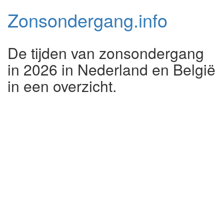
Zonsondergang.
info
De tijden van zonsondergang
in 2026 in Nederland en België
in een overzicht.