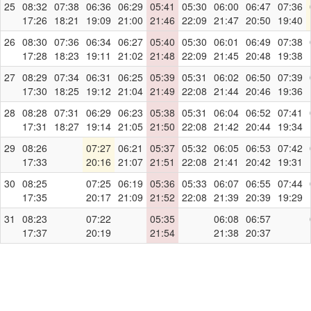
25
08:32
07:38
06:36
06:29
05:41
05:30
06:00
06:47
07:36
17:26
18:21
19:09
21:00
21:46
22:09
21:47
20:50
19:40
26
08:30
07:36
06:34
06:27
05:40
05:30
06:01
06:49
07:38
17:28
18:23
19:11
21:02
21:48
22:09
21:45
20:48
19:38
27
08:29
07:34
06:31
06:25
05:39
05:31
06:02
06:50
07:39
17:30
18:25
19:12
21:04
21:49
22:08
21:44
20:46
19:36
28
08:28
07:31
06:29
06:23
05:38
05:31
06:04
06:52
07:41
17:31
18:27
19:14
21:05
21:50
22:08
21:42
20:44
19:34
29
08:26
07:27
06:21
05:37
05:32
06:05
06:53
07:42
17:33
20:16
21:07
21:51
22:08
21:41
20:42
19:31
30
08:25
07:25
06:19
05:36
05:33
06:07
06:55
07:44
17:35
20:17
21:09
21:52
22:08
21:39
20:39
19:29
31
08:23
07:22
05:35
06:08
06:57
17:37
20:19
21:54
21:38
20:37