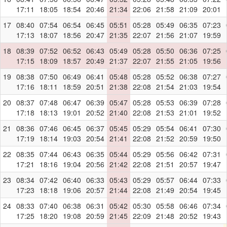
17:11
18:05
18:54
20:46
21:34
22:06
21:58
21:09
20:01
17
08:40
07:54
06:54
06:45
05:51
05:28
05:49
06:35
07:23
17:13
18:07
18:56
20:47
21:35
22:07
21:56
21:07
19:59
18
08:39
07:52
06:52
06:43
05:49
05:28
05:50
06:36
07:25
17:15
18:09
18:57
20:49
21:37
22:07
21:55
21:05
19:56
19
08:38
07:50
06:49
06:41
05:48
05:28
05:52
06:38
07:27
17:16
18:11
18:59
20:51
21:38
22:08
21:54
21:03
19:54
20
08:37
07:48
06:47
06:39
05:47
05:28
05:53
06:39
07:28
17:18
18:13
19:01
20:52
21:40
22:08
21:53
21:01
19:52
21
08:36
07:46
06:45
06:37
05:45
05:29
05:54
06:41
07:30
17:19
18:14
19:03
20:54
21:41
22:08
21:52
20:59
19:50
22
08:35
07:44
06:43
06:35
05:44
05:29
05:56
06:42
07:31
17:21
18:16
19:04
20:56
21:42
22:08
21:51
20:57
19:47
23
08:34
07:42
06:40
06:33
05:43
05:29
05:57
06:44
07:33
17:23
18:18
19:06
20:57
21:44
22:08
21:49
20:54
19:45
24
08:33
07:40
06:38
06:31
05:42
05:30
05:58
06:46
07:34
17:25
18:20
19:08
20:59
21:45
22:09
21:48
20:52
19:43