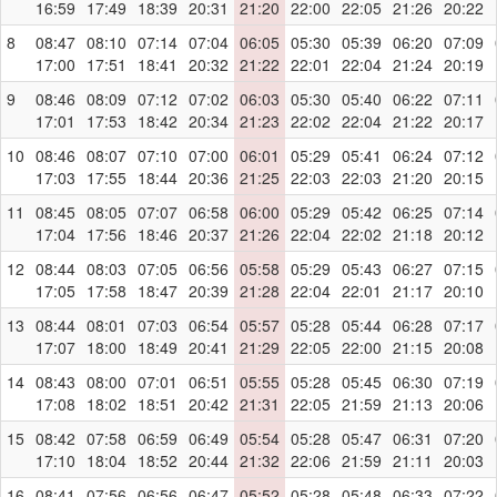
16:59
17:49
18:39
20:31
21:20
22:00
22:05
21:26
20:22
8
08:47
08:10
07:14
07:04
06:05
05:30
05:39
06:20
07:09
17:00
17:51
18:41
20:32
21:22
22:01
22:04
21:24
20:19
9
08:46
08:09
07:12
07:02
06:03
05:30
05:40
06:22
07:11
17:01
17:53
18:42
20:34
21:23
22:02
22:04
21:22
20:17
10
08:46
08:07
07:10
07:00
06:01
05:29
05:41
06:24
07:12
17:03
17:55
18:44
20:36
21:25
22:03
22:03
21:20
20:15
11
08:45
08:05
07:07
06:58
06:00
05:29
05:42
06:25
07:14
17:04
17:56
18:46
20:37
21:26
22:04
22:02
21:18
20:12
12
08:44
08:03
07:05
06:56
05:58
05:29
05:43
06:27
07:15
17:05
17:58
18:47
20:39
21:28
22:04
22:01
21:17
20:10
13
08:44
08:01
07:03
06:54
05:57
05:28
05:44
06:28
07:17
17:07
18:00
18:49
20:41
21:29
22:05
22:00
21:15
20:08
14
08:43
08:00
07:01
06:51
05:55
05:28
05:45
06:30
07:19
17:08
18:02
18:51
20:42
21:31
22:05
21:59
21:13
20:06
15
08:42
07:58
06:59
06:49
05:54
05:28
05:47
06:31
07:20
17:10
18:04
18:52
20:44
21:32
22:06
21:59
21:11
20:03
16
08:41
07:56
06:56
06:47
05:52
05:28
05:48
06:33
07:22