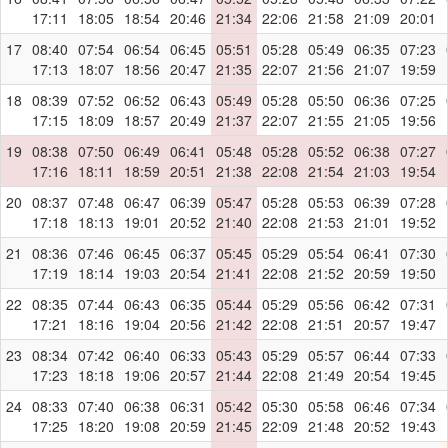
17:11
18:05
18:54
20:46
21:34
22:06
21:58
21:09
20:01
17
08:40
07:54
06:54
06:45
05:51
05:28
05:49
06:35
07:23
17:13
18:07
18:56
20:47
21:35
22:07
21:56
21:07
19:59
18
08:39
07:52
06:52
06:43
05:49
05:28
05:50
06:36
07:25
17:15
18:09
18:57
20:49
21:37
22:07
21:55
21:05
19:56
19
08:38
07:50
06:49
06:41
05:48
05:28
05:52
06:38
07:27
17:16
18:11
18:59
20:51
21:38
22:08
21:54
21:03
19:54
20
08:37
07:48
06:47
06:39
05:47
05:28
05:53
06:39
07:28
17:18
18:13
19:01
20:52
21:40
22:08
21:53
21:01
19:52
21
08:36
07:46
06:45
06:37
05:45
05:29
05:54
06:41
07:30
17:19
18:14
19:03
20:54
21:41
22:08
21:52
20:59
19:50
22
08:35
07:44
06:43
06:35
05:44
05:29
05:56
06:42
07:31
17:21
18:16
19:04
20:56
21:42
22:08
21:51
20:57
19:47
23
08:34
07:42
06:40
06:33
05:43
05:29
05:57
06:44
07:33
17:23
18:18
19:06
20:57
21:44
22:08
21:49
20:54
19:45
24
08:33
07:40
06:38
06:31
05:42
05:30
05:58
06:46
07:34
17:25
18:20
19:08
20:59
21:45
22:09
21:48
20:52
19:43