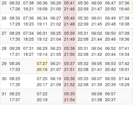
25
08:32
07:38
06:36
06:29
05:41
05:30
06:00
06:47
07:36
17:26
18:21
19:09
21:00
21:46
22:09
21:47
20:50
19:40
26
08:30
07:36
06:34
06:27
05:40
05:30
06:01
06:49
07:38
17:28
18:23
19:11
21:02
21:48
22:09
21:45
20:48
19:38
27
08:29
07:34
06:31
06:25
05:39
05:31
06:02
06:50
07:39
17:30
18:25
19:12
21:04
21:49
22:08
21:44
20:46
19:36
28
08:28
07:31
06:29
06:23
05:38
05:31
06:04
06:52
07:41
17:31
18:27
19:14
21:05
21:50
22:08
21:42
20:44
19:34
29
08:26
07:27
06:21
05:37
05:32
06:05
06:53
07:42
17:33
20:16
21:07
21:51
22:08
21:41
20:42
19:31
30
08:25
07:25
06:19
05:36
05:33
06:07
06:55
07:44
17:35
20:17
21:09
21:52
22:08
21:39
20:39
19:29
31
08:23
07:22
05:35
06:08
06:57
17:37
20:19
21:54
21:38
20:37