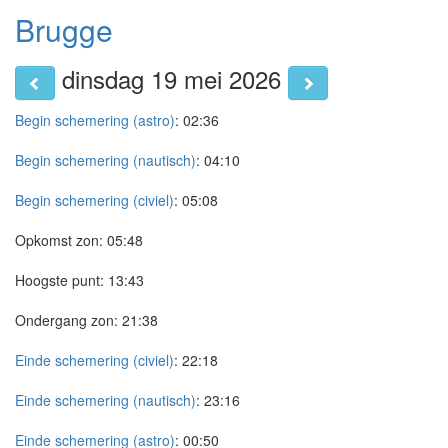
Brugge
dinsdag 19 mei 2026
Begin schemering (astro)
:
02:36
Begin schemering (nautisch)
:
04:10
Begin schemering (civiel)
:
05:08
Opkomst zon:
05:48
Hoogste punt:
13:43
Ondergang zon:
21:38
Einde schemering (civiel)
:
22:18
Einde schemering (nautisch)
:
23:16
Einde schemering (astro)
:
00:50