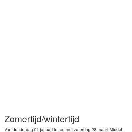
Zomertijd/wintertijd
Van donderdag 01 januari tot en met zaterdag 28 maart Middel-