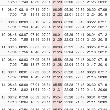
16:59
17:49
18:39
20:31
21:20
22:00
22:05
21:26
20:22
8
08:47
08:10
07:14
07:04
06:05
05:30
05:39
06:20
07:09
17:00
17:51
18:41
20:32
21:22
22:01
22:04
21:24
20:19
9
08:46
08:09
07:12
07:02
06:03
05:30
05:40
06:22
07:11
17:01
17:53
18:42
20:34
21:23
22:02
22:04
21:22
20:17
10
08:46
08:07
07:10
07:00
06:01
05:29
05:41
06:24
07:12
17:03
17:55
18:44
20:36
21:25
22:03
22:03
21:20
20:15
11
08:45
08:05
07:07
06:58
06:00
05:29
05:42
06:25
07:14
17:04
17:56
18:46
20:37
21:26
22:04
22:02
21:18
20:12
12
08:44
08:03
07:05
06:56
05:58
05:29
05:43
06:27
07:15
17:05
17:58
18:47
20:39
21:28
22:04
22:01
21:17
20:10
13
08:44
08:01
07:03
06:54
05:57
05:28
05:44
06:28
07:17
17:07
18:00
18:49
20:41
21:29
22:05
22:00
21:15
20:08
14
08:43
08:00
07:01
06:51
05:55
05:28
05:45
06:30
07:19
17:08
18:02
18:51
20:42
21:31
22:05
21:59
21:13
20:06
15
08:42
07:58
06:59
06:49
05:54
05:28
05:47
06:31
07:20
17:10
18:04
18:52
20:44
21:32
22:06
21:59
21:11
20:03
16
08:41
07:56
06:56
06:47
05:52
05:28
05:48
06:33
07:22