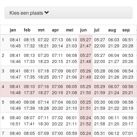
Kies een plaats
jan
feb
mrt
apr
mei
jun
jul
aug
sep
1
08:41
08:15
07:22
07:13
06:10
05:27
05:27
06:03
06:51
16:45
17:32
18:21
20:14
21:03
21:47
22:00
21:29
20:28
2
08:41
08:13
07:20
07:11
06:08
05:27
05:27
06:04
06:53
16:46
17:33
18:23
20:15
21:05
21:48
22:00
21:27
20:26
3
08:41
08:11
07:18
07:09
06:07
05:26
05:28
06:06
06:54
16:47
17:35
18:25
20:17
21:06
21:49
22:00
21:26
20:23
4
08:41
08:10
07:16
07:06
06:05
05:25
05:29
06:07
06:56
16:48
17:37
18:27
20:19
21:08
21:50
21:59
21:24
20:21
5
08:40
08:08
07:14
07:04
06:03
05:25
05:30
06:09
06:58
16:49
17:39
18:28
20:20
21:10
21:51
21:59
21:22
20:19
6
08:40
08:07
07:11
07:02
06:01
05:24
05:30
06:11
06:59
16:51
17:41
18:30
20:22
21:11
21:52
21:58
21:20
20:17
7
08:40
08:05
07:09
07:00
05:59
05:24
05:31
06:12
07:01