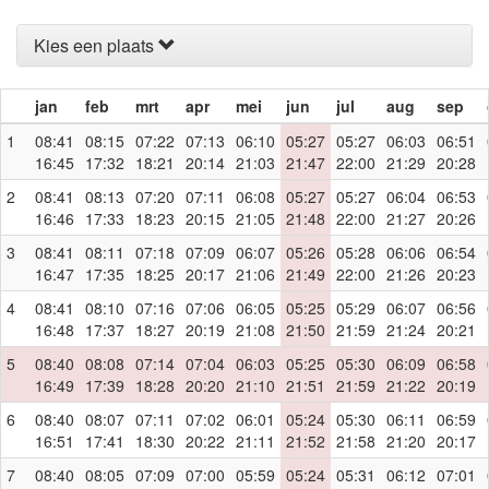
Kies een plaats
jan
feb
mrt
apr
mei
jun
jul
aug
sep
1
08:41
08:15
07:22
07:13
06:10
05:27
05:27
06:03
06:51
16:45
17:32
18:21
20:14
21:03
21:47
22:00
21:29
20:28
2
08:41
08:13
07:20
07:11
06:08
05:27
05:27
06:04
06:53
16:46
17:33
18:23
20:15
21:05
21:48
22:00
21:27
20:26
3
08:41
08:11
07:18
07:09
06:07
05:26
05:28
06:06
06:54
16:47
17:35
18:25
20:17
21:06
21:49
22:00
21:26
20:23
4
08:41
08:10
07:16
07:06
06:05
05:25
05:29
06:07
06:56
16:48
17:37
18:27
20:19
21:08
21:50
21:59
21:24
20:21
5
08:40
08:08
07:14
07:04
06:03
05:25
05:30
06:09
06:58
16:49
17:39
18:28
20:20
21:10
21:51
21:59
21:22
20:19
6
08:40
08:07
07:11
07:02
06:01
05:24
05:30
06:11
06:59
16:51
17:41
18:30
20:22
21:11
21:52
21:58
21:20
20:17
7
08:40
08:05
07:09
07:00
05:59
05:24
05:31
06:12
07:01