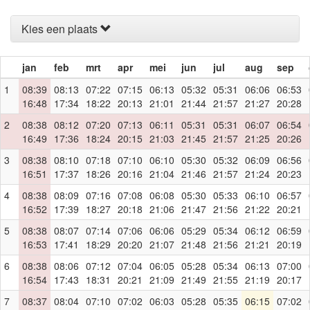
Kies een plaats
jan
feb
mrt
apr
mei
jun
jul
aug
sep
1
08:39
08:13
07:22
07:15
06:13
05:32
05:31
06:06
06:53
16:48
17:34
18:22
20:13
21:01
21:44
21:57
21:27
20:28
2
08:38
08:12
07:20
07:13
06:11
05:31
05:31
06:07
06:54
16:49
17:36
18:24
20:15
21:03
21:45
21:57
21:25
20:26
3
08:38
08:10
07:18
07:10
06:10
05:30
05:32
06:09
06:56
16:51
17:37
18:26
20:16
21:04
21:46
21:57
21:24
20:23
4
08:38
08:09
07:16
07:08
06:08
05:30
05:33
06:10
06:57
16:52
17:39
18:27
20:18
21:06
21:47
21:56
21:22
20:21
5
08:38
08:07
07:14
07:06
06:06
05:29
05:34
06:12
06:59
16:53
17:41
18:29
20:20
21:07
21:48
21:56
21:21
20:19
6
08:38
08:06
07:12
07:04
06:05
05:28
05:34
06:13
07:00
16:54
17:43
18:31
20:21
21:09
21:49
21:55
21:19
20:17
7
08:37
08:04
07:10
07:02
06:03
05:28
05:35
06:15
07:02