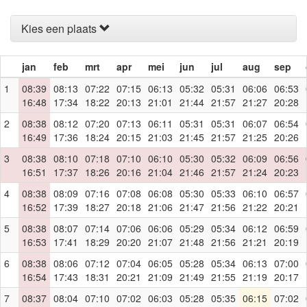
Kies een plaats
jan
feb
mrt
apr
mei
jun
jul
aug
sep
1
08:39
08:13
07:22
07:15
06:13
05:32
05:31
06:06
06:53
16:48
17:34
18:22
20:13
21:01
21:44
21:57
21:27
20:28
2
08:38
08:12
07:20
07:13
06:11
05:31
05:31
06:07
06:54
16:49
17:36
18:24
20:15
21:03
21:45
21:57
21:25
20:26
3
08:38
08:10
07:18
07:10
06:10
05:30
05:32
06:09
06:56
16:51
17:37
18:26
20:16
21:04
21:46
21:57
21:24
20:23
4
08:38
08:09
07:16
07:08
06:08
05:30
05:33
06:10
06:57
16:52
17:39
18:27
20:18
21:06
21:47
21:56
21:22
20:21
5
08:38
08:07
07:14
07:06
06:06
05:29
05:34
06:12
06:59
16:53
17:41
18:29
20:20
21:07
21:48
21:56
21:21
20:19
6
08:38
08:06
07:12
07:04
06:05
05:28
05:34
06:13
07:00
16:54
17:43
18:31
20:21
21:09
21:49
21:55
21:19
20:17
7
08:37
08:04
07:10
07:02
06:03
05:28
05:35
06:15
07:02