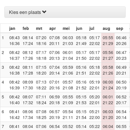
Kies een plaats
jan
feb
mrt
apr
mei
jun
jul
aug
sep
1
08:43
08:14
07:20
07:08
06:03
05:18
05:17
05:55
06:46
16:36
17:24
18:16
20:11
21:03
21:49
22:02
21:29
20:26
2
08:42
08:12
07:17
07:06
06:01
05:17
05:17
05:56
06:47
16:37
17:26
18:18
20:13
21:04
21:50
22:02
21:27
20:23
3
08:42
08:11
07:15
07:04
05:59
05:16
05:18
05:58
06:49
16:38
17:28
18:20
20:14
21:06
21:51
22:02
21:26
20:21
4
08:42
08:09
07:13
07:01
05:57
05:16
05:19
06:00
06:50
16:39
17:30
18:22
20:16
21:08
21:52
22:01
21:24
20:19
5
08:42
08:07
07:11
06:59
05:55
05:15
05:20
06:01
06:52
16:40
17:32
18:24
20:18
21:09
21:53
22:01
21:22
20:17
6
08:41
08:06
07:08
06:57
05:54
05:15
05:21
06:03
06:54
16:42
17:34
18:25
20:19
21:11
21:54
22:00
21:20
20:14
7
08:41
08:04
07:06
06:54
05:52
05:14
05:22
06:04
06:55