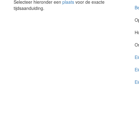
Selecteer hieronder een
plaats
voor de exacte
Be
tijdsaanduiding.
O
Ho
O
Ei
Ei
Ei