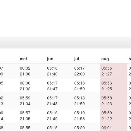
mei
jun
jul
aug
07
06:02
05:18
05:17
05:55
0
09
21:00
21:46
22:00
21:27
2
05
06:00
05:17
05:18
05:56
0
11
21:02
21:47
21:59
21:25
2
02
05:59
05:17
05:18
05:58
0
13
21:04
21:48
21:59
21:23
2
00
05:57
05:16
05:19
05:59
0
14
21:05
21:49
21:58
21:22
2
58
05:55
05:15
05:20
06:01
0