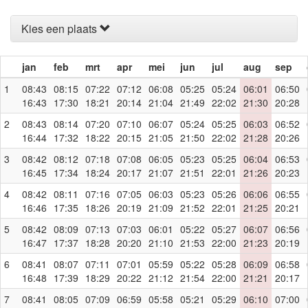
Kies een plaats
jan
feb
mrt
apr
mei
jun
jul
aug
sep
1
08:43
08:15
07:22
07:12
06:08
05:25
05:24
06:01
06:50
16:43
17:30
18:21
20:14
21:04
21:49
22:02
21:30
20:28
2
08:43
08:14
07:20
07:10
06:07
05:24
05:25
06:03
06:52
16:44
17:32
18:22
20:15
21:05
21:50
22:02
21:28
20:26
3
08:42
08:12
07:18
07:08
06:05
05:23
05:25
06:04
06:53
16:45
17:34
18:24
20:17
21:07
21:51
22:01
21:26
20:23
4
08:42
08:11
07:16
07:05
06:03
05:23
05:26
06:06
06:55
16:46
17:35
18:26
20:19
21:09
21:52
22:01
21:25
20:21
5
08:42
08:09
07:13
07:03
06:01
05:22
05:27
06:07
06:56
16:47
17:37
18:28
20:20
21:10
21:53
22:00
21:23
20:19
6
08:41
08:07
07:11
07:01
05:59
05:22
05:28
06:09
06:58
16:48
17:39
18:29
20:22
21:12
21:54
22:00
21:21
20:17
7
08:41
08:05
07:09
06:59
05:58
05:21
05:29
06:10
07:00