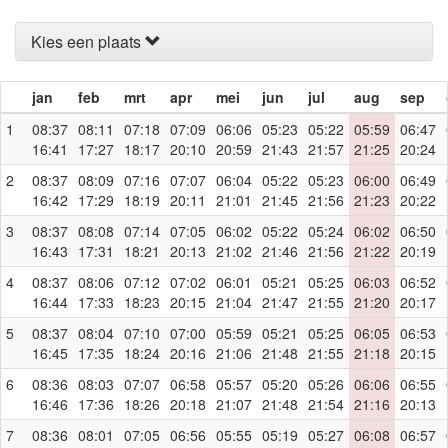
Kies een plaats
jan
feb
mrt
apr
mei
jun
jul
aug
sep
1
08:37
08:11
07:18
07:09
06:06
05:23
05:22
05:59
06:47
16:41
17:27
18:17
20:10
20:59
21:43
21:57
21:25
20:24
2
08:37
08:09
07:16
07:07
06:04
05:22
05:23
06:00
06:49
16:42
17:29
18:19
20:11
21:01
21:45
21:56
21:23
20:22
3
08:37
08:08
07:14
07:05
06:02
05:22
05:24
06:02
06:50
16:43
17:31
18:21
20:13
21:02
21:46
21:56
21:22
20:19
4
08:37
08:06
07:12
07:02
06:01
05:21
05:25
06:03
06:52
16:44
17:33
18:23
20:15
21:04
21:47
21:55
21:20
20:17
5
08:37
08:04
07:10
07:00
05:59
05:21
05:25
06:05
06:53
16:45
17:35
18:24
20:16
21:06
21:48
21:55
21:18
20:15
6
08:36
08:03
07:07
06:58
05:57
05:20
05:26
06:06
06:55
16:46
17:36
18:26
20:18
21:07
21:48
21:54
21:16
20:13
7
08:36
08:01
07:05
06:56
05:55
05:19
05:27
06:08
06:57