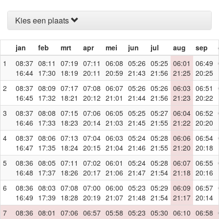
Kies een plaats
jan
feb
mrt
apr
mei
jun
jul
aug
sep
1
08:37
08:11
07:19
07:11
06:08
05:26
05:25
06:01
06:49
16:44
17:30
18:19
20:11
20:59
21:43
21:56
21:25
20:25
2
08:37
08:09
07:17
07:08
06:07
05:26
05:26
06:03
06:51
16:45
17:32
18:21
20:12
21:01
21:44
21:56
21:23
20:22
3
08:37
08:08
07:15
07:06
06:05
05:25
05:27
06:04
06:52
16:46
17:33
18:23
20:14
21:03
21:45
21:55
21:22
20:20
4
08:37
08:06
07:13
07:04
06:03
05:24
05:28
06:06
06:54
16:47
17:35
18:24
20:15
21:04
21:46
21:55
21:20
20:18
5
08:36
08:05
07:11
07:02
06:01
05:24
05:28
06:07
06:55
16:48
17:37
18:26
20:17
21:06
21:47
21:54
21:18
20:16
6
08:36
08:03
07:08
07:00
06:00
05:23
05:29
06:09
06:57
16:49
17:39
18:28
20:19
21:07
21:48
21:54
21:17
20:14
7
08:36
08:01
07:06
06:57
05:58
05:23
05:30
06:10
06:58