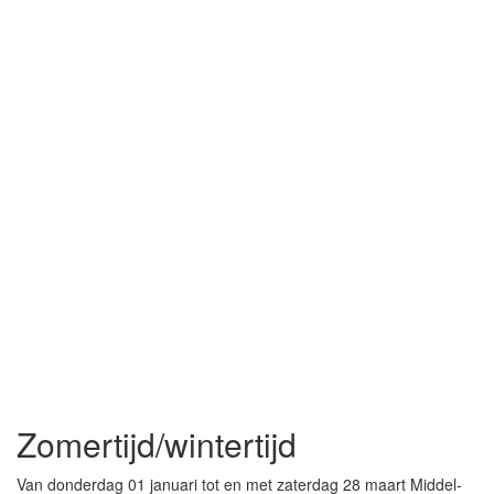
Zomertijd/wintertijd
Van donderdag 01 januari tot en met zaterdag 28 maart Middel-