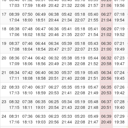
17:03
17:59
18:49
20:42
21:32
22:06
21:57
21:06
19:56
17
08:39
07:50
06:49
06:38
05:42
05:18
05:40
06:27
07:18
17:04
18:00
18:51
20:44
21:34
22:07
21:55
21:04
19:54
18
08:38
07:48
06:47
06:36
05:41
05:18
05:41
06:29
07:19
17:06
18:02
18:52
20:46
21:35
22:07
21:54
21:02
19:52
19
08:37
07:46
06:44
06:34
05:39
05:18
05:43
06:30
07:21
17:08
18:04
18:54
20:47
21:37
22:07
21:53
21:00
19:49
20
08:36
07:44
06:42
06:32
05:38
05:19
05:44
06:32
07:23
17:09
18:06
18:56
20:49
21:38
22:08
21:52
20:58
19:47
21
08:34
07:42
06:40
06:30
05:37
05:19
05:45
06:34
07:24
17:11
18:08
18:58
20:51
21:40
22:08
21:51
20:56
19:45
22
08:33
07:40
06:37
06:27
05:35
05:19
05:47
06:35
07:26
17:13
18:10
18:59
20:53
21:41
22:08
21:49
20:53
19:42
23
08:32
07:38
06:35
06:25
05:34
05:19
05:48
06:37
07:28
17:15
18:11
19:01
20:54
21:43
22:08
21:48
20:51
19:40
24
08:31
07:36
06:33
06:23
05:33
05:20
05:49
06:39
07:29
17:16
18:13
19:03
20:56
21:44
22:08
21:47
20:49
19:38