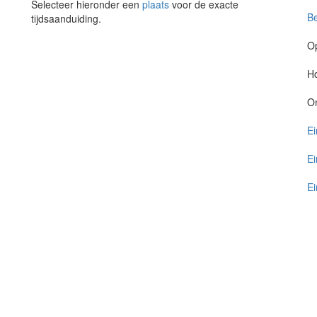
Selecteer hieronder een
plaats
voor de exacte
Be
tijdsaanduiding.
O
Ho
O
Ei
Ei
Ei