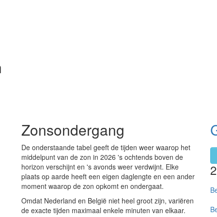
n
Zonsondergang
De onderstaande tabel geeft de tijden weer waarop het
middelpunt van de zon in 2026 's ochtends boven de
horizon verschijnt en 's avonds weer verdwijnt. Elke
plaats op aarde heeft een eigen daglengte en een ander
moment waarop de zon opkomt en ondergaat.
Be
Omdat Nederland en België niet heel groot zijn, variëren
Be
de exacte tijden maximaal enkele minuten van elkaar.