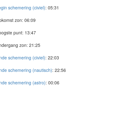
gin schemering (civiel)
:
05:31
pkomst zon:
06:09
ogste punt:
13:47
ndergang zon:
21:25
nde schemering (civiel)
:
22:03
nde schemering (nautisch)
:
22:56
nde schemering (astro)
:
00:06