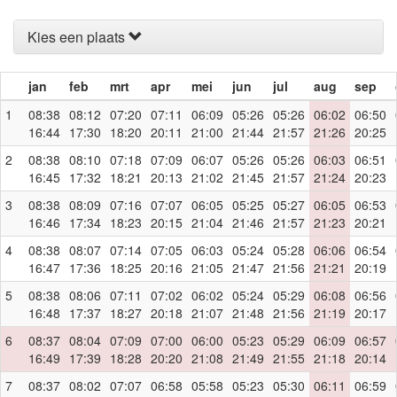
Kies een plaats
jan
feb
mrt
apr
mei
jun
jul
aug
sep
1
08:38
08:12
07:20
07:11
06:09
05:26
05:26
06:02
06:50
16:44
17:30
18:20
20:11
21:00
21:44
21:57
21:26
20:25
2
08:38
08:10
07:18
07:09
06:07
05:26
05:26
06:03
06:51
16:45
17:32
18:21
20:13
21:02
21:45
21:57
21:24
20:23
3
08:38
08:09
07:16
07:07
06:05
05:25
05:27
06:05
06:53
16:46
17:34
18:23
20:15
21:04
21:46
21:57
21:23
20:21
4
08:38
08:07
07:14
07:05
06:03
05:24
05:28
06:06
06:54
16:47
17:36
18:25
20:16
21:05
21:47
21:56
21:21
20:19
5
08:38
08:06
07:11
07:02
06:02
05:24
05:29
06:08
06:56
16:48
17:37
18:27
20:18
21:07
21:48
21:56
21:19
20:17
6
08:37
08:04
07:09
07:00
06:00
05:23
05:29
06:09
06:57
16:49
17:39
18:28
20:20
21:08
21:49
21:55
21:18
20:14
7
08:37
08:02
07:07
06:58
05:58
05:23
05:30
06:11
06:59