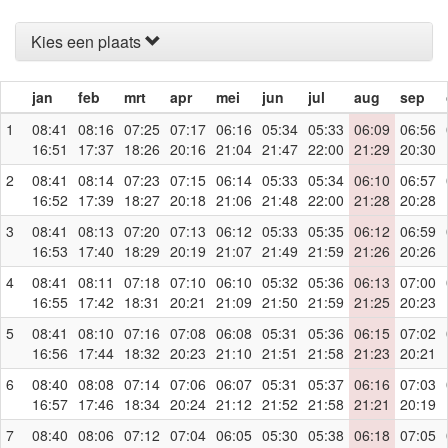
Kies een plaats
jan
feb
mrt
apr
mei
jun
jul
aug
sep
1
08:41
08:16
07:25
07:17
06:16
05:34
05:33
06:09
06:56
16:51
17:37
18:26
20:16
21:04
21:47
22:00
21:29
20:30
2
08:41
08:14
07:23
07:15
06:14
05:33
05:34
06:10
06:57
16:52
17:39
18:27
20:18
21:06
21:48
22:00
21:28
20:28
3
08:41
08:13
07:20
07:13
06:12
05:33
05:35
06:12
06:59
16:53
17:40
18:29
20:19
21:07
21:49
21:59
21:26
20:26
4
08:41
08:11
07:18
07:10
06:10
05:32
05:36
06:13
07:00
16:55
17:42
18:31
20:21
21:09
21:50
21:59
21:25
20:23
5
08:41
08:10
07:16
07:08
06:08
05:31
05:36
06:15
07:02
16:56
17:44
18:32
20:23
21:10
21:51
21:58
21:23
20:21
6
08:40
08:08
07:14
07:06
06:07
05:31
05:37
06:16
07:03
16:57
17:46
18:34
20:24
21:12
21:52
21:58
21:21
20:19
7
08:40
08:06
07:12
07:04
06:05
05:30
05:38
06:18
07:05