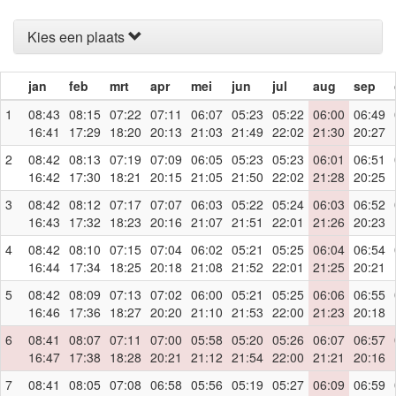
Kies een plaats
jan
feb
mrt
apr
mei
jun
jul
aug
sep
1
08:43
08:15
07:22
07:11
06:07
05:23
05:22
06:00
06:49
16:41
17:29
18:20
20:13
21:03
21:49
22:02
21:30
20:27
2
08:42
08:13
07:19
07:09
06:05
05:23
05:23
06:01
06:51
16:42
17:30
18:21
20:15
21:05
21:50
22:02
21:28
20:25
3
08:42
08:12
07:17
07:07
06:03
05:22
05:24
06:03
06:52
16:43
17:32
18:23
20:16
21:07
21:51
22:01
21:26
20:23
4
08:42
08:10
07:15
07:04
06:02
05:21
05:25
06:04
06:54
16:44
17:34
18:25
20:18
21:08
21:52
22:01
21:25
20:21
5
08:42
08:09
07:13
07:02
06:00
05:21
05:25
06:06
06:55
16:46
17:36
18:27
20:20
21:10
21:53
22:00
21:23
20:18
6
08:41
08:07
07:11
07:00
05:58
05:20
05:26
06:07
06:57
16:47
17:38
18:28
20:21
21:12
21:54
22:00
21:21
20:16
7
08:41
08:05
07:08
06:58
05:56
05:19
05:27
06:09
06:59