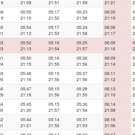
18
21:08
21:51
21:59
21:21
2
58
05:55
05:17
05:23
06:05
0
19
21:10
21:52
21:58
21:19
2
55
05:54
05:17
05:24
06:06
0
21
21:12
21:53
21:58
21:17
2
53
05:52
05:16
05:25
06:08
0
23
21:13
21:54
21:57
21:16
2
51
05:50
05:16
05:26
06:09
0
24
21:15
21:55
21:56
21:14
2
49
05:48
05:15
05:27
06:11
0
26
21:16
21:56
21:56
21:12
2
46
05:47
05:15
05:28
06:13
0
28
21:18
21:56
21:55
21:10
2
44
05:45
05:15
05:30
06:14
0
30
21:20
21:57
21:54
21:08
2
42
05:44
05:14
05:31
06:16
0
31
21:21
21:58
21:53
21:06
1
40
05:42
05:14
05:32
06:17
0