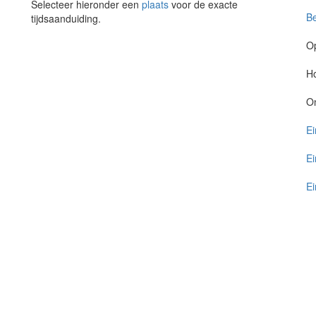
Selecteer hieronder een
plaats
voor de exacte
Be
tijdsaanduiding.
O
Ho
O
Ei
Ei
Ei