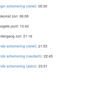
gin schemering (civiel)
:
05:30
pkomst zon:
06:08
ogste punt:
13:42
ndergang zon:
21:16
nde schemering (civiel)
:
21:53
nde schemering (nautisch)
:
22:45
nde schemering (astro)
:
23:51