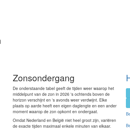
n
Zonsondergang
H
De onderstaande tabel geeft de tijden weer waarop het
middelpunt van de zon in 2026 's ochtends boven de
horizon verschijnt en 's avonds weer verdwijnt. Elke
plaats op aarde heeft een eigen daglengte en een ander
moment waarop de zon opkomt en ondergaat.
Be
Omdat Nederland en België niet heel groot zijn, variëren
Be
de exacte tijden maximaal enkele minuten van elkaar.