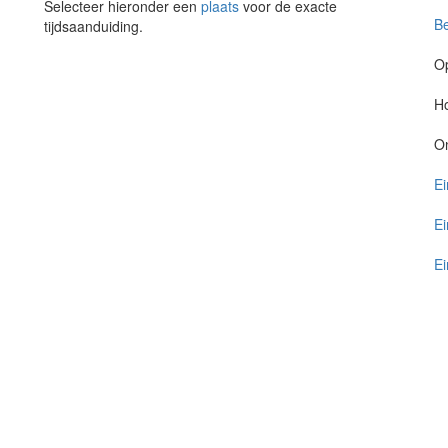
Selecteer hieronder een
plaats
voor de exacte
Be
tijdsaanduiding.
O
Ho
O
Ei
Ei
Ei