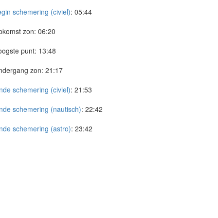
gin schemering (civiel)
:
05:44
pkomst zon:
06:20
ogste punt:
13:48
ndergang zon:
21:17
nde schemering (civiel)
:
21:53
nde schemering (nautisch)
:
22:42
nde schemering (astro)
:
23:42