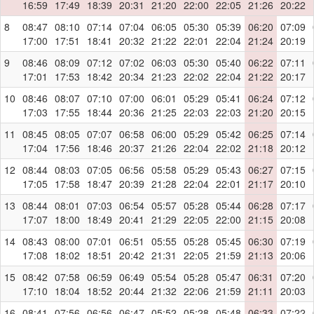
16:59
17:49
18:39
20:31
21:20
22:00
22:05
21:26
20:22
8
08:47
08:10
07:14
07:04
06:05
05:30
05:39
06:20
07:09
17:00
17:51
18:41
20:32
21:22
22:01
22:04
21:24
20:19
9
08:46
08:09
07:12
07:02
06:03
05:30
05:40
06:22
07:11
17:01
17:53
18:42
20:34
21:23
22:02
22:04
21:22
20:17
10
08:46
08:07
07:10
07:00
06:01
05:29
05:41
06:24
07:12
17:03
17:55
18:44
20:36
21:25
22:03
22:03
21:20
20:15
11
08:45
08:05
07:07
06:58
06:00
05:29
05:42
06:25
07:14
17:04
17:56
18:46
20:37
21:26
22:04
22:02
21:18
20:12
12
08:44
08:03
07:05
06:56
05:58
05:29
05:43
06:27
07:15
17:05
17:58
18:47
20:39
21:28
22:04
22:01
21:17
20:10
13
08:44
08:01
07:03
06:54
05:57
05:28
05:44
06:28
07:17
17:07
18:00
18:49
20:41
21:29
22:05
22:00
21:15
20:08
14
08:43
08:00
07:01
06:51
05:55
05:28
05:45
06:30
07:19
17:08
18:02
18:51
20:42
21:31
22:05
21:59
21:13
20:06
15
08:42
07:58
06:59
06:49
05:54
05:28
05:47
06:31
07:20
17:10
18:04
18:52
20:44
21:32
22:06
21:59
21:11
20:03
16
08:41
07:56
06:56
06:47
05:52
05:28
05:48
06:33
07:22