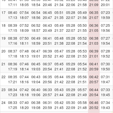
17:11
18:05
18:54
20:46
21:34
22:06
21:58
21:09
20:01
17
08:40
07:54
06:54
06:45
05:51
05:28
05:49
06:35
07:23
17:13
18:07
18:56
20:47
21:35
22:07
21:56
21:07
19:59
18
08:39
07:52
06:52
06:43
05:49
05:28
05:50
06:36
07:25
17:15
18:09
18:57
20:49
21:37
22:07
21:55
21:05
19:56
19
08:38
07:50
06:49
06:41
05:48
05:28
05:52
06:38
07:27
17:16
18:11
18:59
20:51
21:38
22:08
21:54
21:03
19:54
20
08:37
07:48
06:47
06:39
05:47
05:28
05:53
06:39
07:28
17:18
18:13
19:01
20:52
21:40
22:08
21:53
21:01
19:52
21
08:36
07:46
06:45
06:37
05:45
05:29
05:54
06:41
07:30
17:19
18:14
19:03
20:54
21:41
22:08
21:52
20:59
19:50
22
08:35
07:44
06:43
06:35
05:44
05:29
05:56
06:42
07:31
17:21
18:16
19:04
20:56
21:42
22:08
21:51
20:57
19:47
23
08:34
07:42
06:40
06:33
05:43
05:29
05:57
06:44
07:33
17:23
18:18
19:06
20:57
21:44
22:08
21:49
20:54
19:45
24
08:33
07:40
06:38
06:31
05:42
05:30
05:58
06:46
07:34
17:25
18:20
19:08
20:59
21:45
22:09
21:48
20:52
19:43