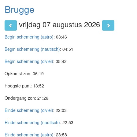
Brugge
vrijdag 07 augustus 2026
Begin schemering (astro)
:
03:46
Begin schemering (nautisch)
:
04:51
Begin schemering (civiel)
:
05:42
Opkomst zon:
06:19
Hoogste punt:
13:52
Ondergang zon:
21:26
Einde schemering (civiel)
:
22:03
Einde schemering (nautisch)
:
22:53
Einde schemering (astro)
:
23:58