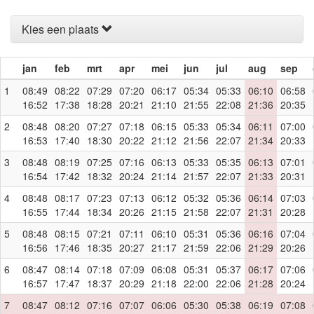
Kies een plaats
jan
feb
mrt
apr
mei
jun
jul
aug
sep
1
08:49
08:22
07:29
07:20
06:17
05:34
05:33
06:10
06:58
16:52
17:38
18:28
20:21
21:10
21:55
22:08
21:36
20:35
2
08:48
08:20
07:27
07:18
06:15
05:33
05:34
06:11
07:00
16:53
17:40
18:30
20:22
21:12
21:56
22:07
21:34
20:33
3
08:48
08:19
07:25
07:16
06:13
05:33
05:35
06:13
07:01
16:54
17:42
18:32
20:24
21:14
21:57
22:07
21:33
20:31
4
08:48
08:17
07:23
07:13
06:12
05:32
05:36
06:14
07:03
16:55
17:44
18:34
20:26
21:15
21:58
22:07
21:31
20:28
5
08:48
08:15
07:21
07:11
06:10
05:31
05:36
06:16
07:04
16:56
17:46
18:35
20:27
21:17
21:59
22:06
21:29
20:26
6
08:47
08:14
07:18
07:09
06:08
05:31
05:37
06:17
07:06
16:57
17:47
18:37
20:29
21:18
22:00
22:06
21:28
20:24
7
08:47
08:12
07:16
07:07
06:06
05:30
05:38
06:19
07:08